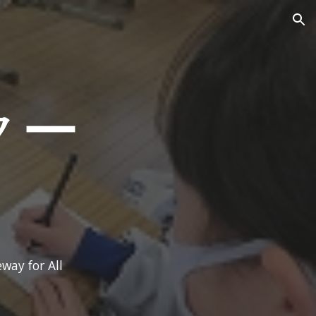
ion
クー
way for All