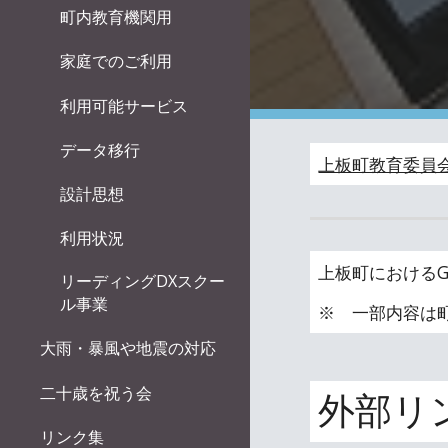
町内教育機関用
家庭でのご利用
利用可能サービス
データ移行
上板町教育委員
設計思想
利用状況
上板町におけるG
リーディングDXスクー
ル事業
※ 一部内容は
大雨・暴風や地震の対応
二十歳を祝う会
外部リ
リンク集