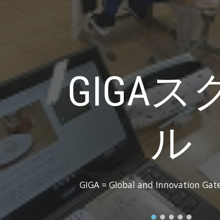
ip to main content
Skip to navigat
GIGAス
ル
GIGA = Global and Innovation Gate